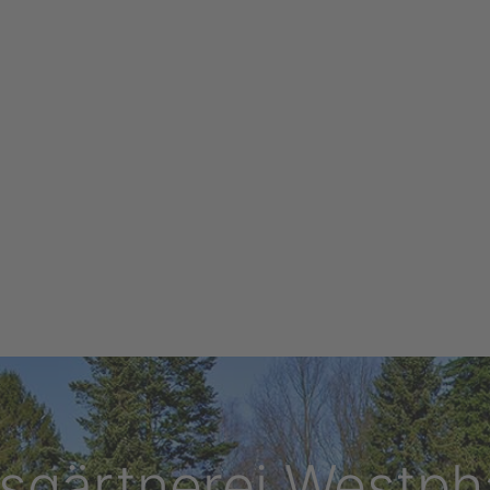
fsgärtnerei Westp