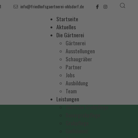
1
info@friedhofsgaertnerei-ohlsdorf.de
Startseite
Aktuelles
Die Gärtnerei
Gärtnerei
Ausstellungen
Schaugräber
Partner
Jobs
Ausbildung
Team
Leistungen
Jährliche Grabpflege
Dauergrabpflege
Grabpflege
Gießdienst