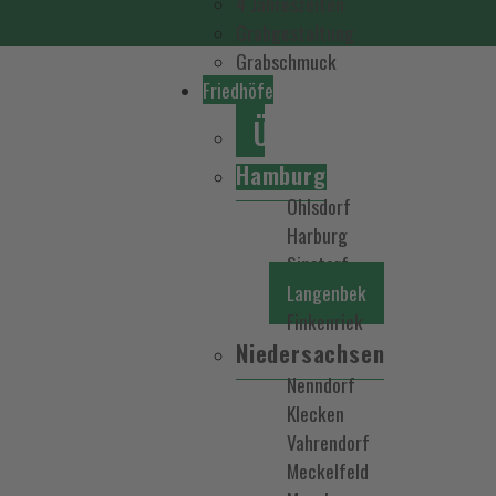
4 Jahreszeiten
Grabgestaltung
Grabschmuck
Friedhöfe
Übersichtskarte
Hamburg
Ohlsdorf
Harburg
Sinstorf
Langenbek
Finkenriek
Niedersachsen
Nenndorf
Klecken
Vahrendorf
Meckelfeld