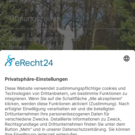
Kreis Segeberg:
04195 - 99 09 167
Öffnungszeiten
Landkreis Harburg:
04108 - 59 02 029
Hamburg:
040 - 59 55 37
Kreis Segeberg:
04195 - 99 09 167
Angebot
Fordern Sie kostenlos und unverbindlich ihr Angebot für Grabpflege
und Grabgestaltung an"
JETZT ANFORDERN