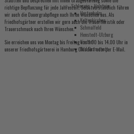
Stadtteil und besprechen mit Ihnen Grabgestaltung sowie die
Schleswig - Holstein
richtige Bepflanzung für jede Jahreszeit. Selbstverständlich führen
Hartenholm
wir auch die Dauergrabpflege nach Ihren Wünschen aus. Als
Kaltenkirchen
Friedhofsgärtner erstellen wir gern auch die Trauerfloristik oder
Schmalfeld
Trauerschmuck nach Ihren Wünschen.
Henstedt-Ulzburg
Kisdorf
Sie erreichen uns von Montag bis Freitag von 9.00 bis 14.00 Uhr in
Bad Bramstedt
unserer Friedhofsgärtnerei in Hamburg Ohlsdorf oder per E-Mail.