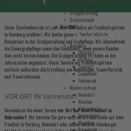
4 Jahreszeiten
Grabgestaltung
Grabschmuck
Friedhöfe
Unser Familienbetrieb ist seit über 100 Jahre als Friedhofsgärtner
Übersichtskarte
in Hamburg etabliert. Wir bieten unseren Kunden höchste
Kompetenz in der
Grabgestaltung
und
Grabpflege
. Wir übernehmen
Hamburg
die
Dauergrabpflege
sowie den Gießdienst, wenn unsere Kunden
Ohlsdorf
dies nicht leisten können. Die Grabgestaltung ist dabei an die
Harburg
Jahreszeiten angepasst. Unser Service als Friedhofsgärtner
Sinstorf
umfasst außerdem die Erstellung von Neuanlagen, Trauerfloristik
Langenbek
und Trauerschmuck.
Finkenriek
Niedersachsen
Nenndorf
VOR ORT IN Vahrendorf
Klecken
Vahrendorf
Vereinbaren Sie einen Termin
vor Ort auf dem Friedhof in
Meckelfeld
Vahrendorf
. Wir beraten Sie gern auch an Ort und Stelle auf dem
Maschen
Friedhof in Harburg, Nenndorf oder einem anderen Hamburger
Ramelsloh