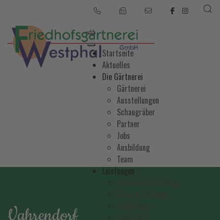
Startseite
Aktuelles
Die Gärtnerei
Gärtnerei
Ausstellungen
Schaugräber
Partner
Jobs
Ausbildung
Team
Leistungen
Jährliche Grabpflege
Dauergrabpflege
Grabpflege
Vahrendorf
Gießdienst