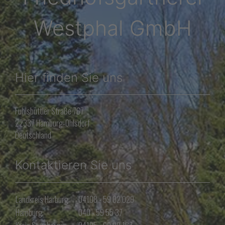
Westphal GmbH
Hier finden Sie uns
Fuhlsbüttler Straße 767
22337 Hamburg-Ohlsdorf
Deutschland
Kontaktieren Sie uns
Landkreis Harburg:
04108 - 59 02 029
Hamburg:
040 - 59 55 37