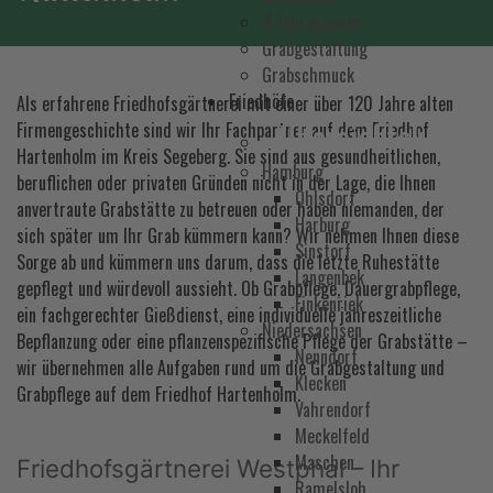
4 Jahreszeiten
Grabgestaltung
Grabschmuck
Friedhöfe
Als erfahrene Friedhofsgärtnerei mit einer über 120 Jahre alten
Übersichtskarte
Firmengeschichte sind wir Ihr Fachpartner auf dem Friedhof
Hartenholm im Kreis Segeberg. Sie sind aus gesundheitlichen,
Hamburg
beruflichen oder privaten Gründen nicht in der Lage, die Ihnen
Ohlsdorf
anvertraute Grabstätte zu betreuen oder haben niemanden, der
Harburg
sich später um Ihr Grab kümmern kann? Wir nehmen Ihnen diese
Sinstorf
Sorge ab und kümmern uns darum, dass die letzte Ruhestätte
Langenbek
gepflegt und würdevoll aussieht. Ob Grabpflege, Dauergrabpflege,
Finkenriek
ein fachgerechter Gießdienst, eine individuelle jahreszeitliche
Niedersachsen
Bepflanzung oder eine pflanzenspezifische Pflege der Grabstätte –
Nenndorf
wir übernehmen alle Aufgaben rund um die Grabgestaltung und
Klecken
Grabpflege auf dem Friedhof Hartenholm.
Vahrendorf
Meckelfeld
Maschen
Friedhofsgärtnerei Westphal – Ihr
Ramelsloh