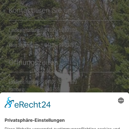
Kontaktieren Sie uns
Landkreis Harburg:
04108 - 59 02 029
Hamburg:
040 - 59 55 37
Kreis Segeberg:
04195 - 99 09 167
Öffnungszeiten
Landkreis Harburg:
04108 - 59 02 029
Hamburg:
040 - 59 55 37
Kreis Segeberg:
04195 - 99 09 167
Angebot