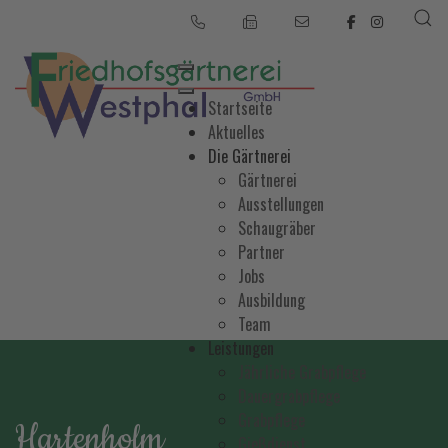
Startseite
Aktuelles
Die Gärtnerei
Gärtnerei
Ausstellungen
Schaugräber
Partner
Jobs
Ausbildung
Team
Leistungen
Jährliche Grabpflege
Dauergrabpflege
Grabpflege
Hartenholm
Gießdienst